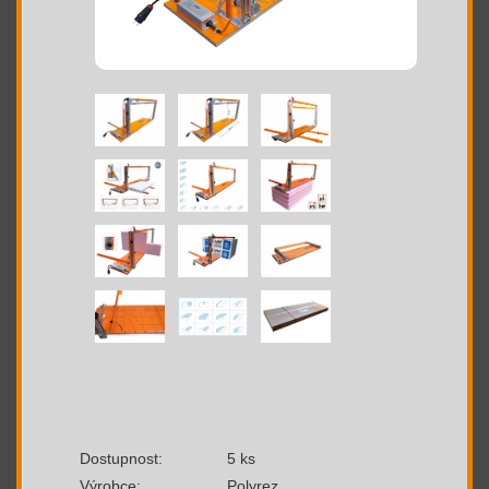
Dostupnost:
5 ks
Výrobce:
Polyrez