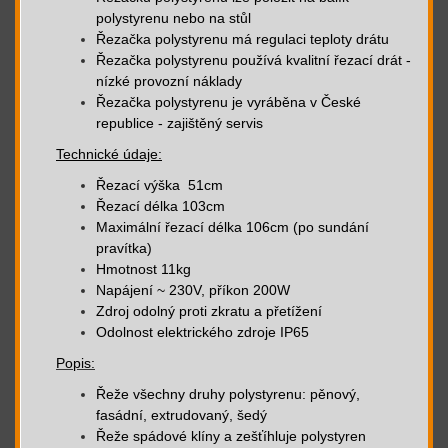
polystyrenu nebo na stůl
Řezačka polystyrenu má regulaci teploty drátu
Řezačka polystyrenu používá kvalitní řezací drát -
nízké provozní náklady
Řezačka polystyrenu je vyráběna v České
republice - zajištěný servis
Technické údaje:
Řezací výška 51cm
Řezací délka 103cm
Maximální řezací délka 106cm (po sundání
pravítka)
Hmotnost 11kg
Napájení ~ 230V, příkon 200W
Zdroj odolný proti zkratu a přetížení
Odolnost elektrického zdroje IP65
Popis:
Řeže všechny druhy polystyrenu: pěnový,
fasádní, extrudovaný, šedý
Řeže spádové klíny a zešťíhluje polystyren