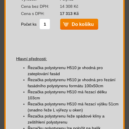
Cena bez DPH:
14 308 Kč
Cena s DPH:
17 313 Kč
Počet ks
Hlavní přednosti:
Řezačka polystyrenu H510 je vhodná pro
zateplování fasád
Řezačka polystyrenu H510 je vhodná pro řezání
fasádního polystyrenu formátu 100x50cm
Řezačka polystyrenu H510 má řezací délku
103cm
Řezačka polystyrenu H510 má řezací výšku 51cm
(snadno řeže L výřezy u oken)
Řezačka polystyrenu řeže spádové klíny a
zeštíhlení polystyrenu
Řezačku polystyrenu lze položit na balík