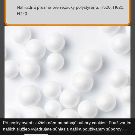
Náhradná pružina pre rezačky polystyrénu: H520, H620,
H720
Pri poskytovaní služieb nám pomáhajú súbory cookies. Používaním
našich služieb vyjadrujete súhlas s našim používaním súborov
COPYRIGHT © 2016 POLYREZ | TVORBA WWW STRÁNEK
MACHIN.CZ