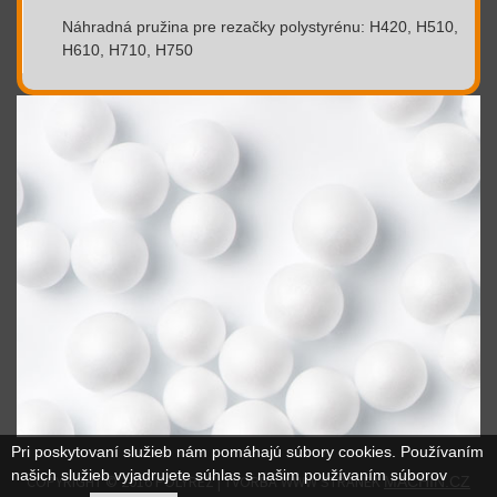
Náhradná pružina pre rezačky polystyrénu: H420, H510,
H610, H710, H750
Pri poskytovaní služieb nám pomáhajú súbory cookies. Používaním
našich služieb vyjadrujete súhlas s našim používaním súborov
COPYRIGHT © 2016 POLYREZ | TVORBA WWW STRÁNEK
MACHIN.CZ